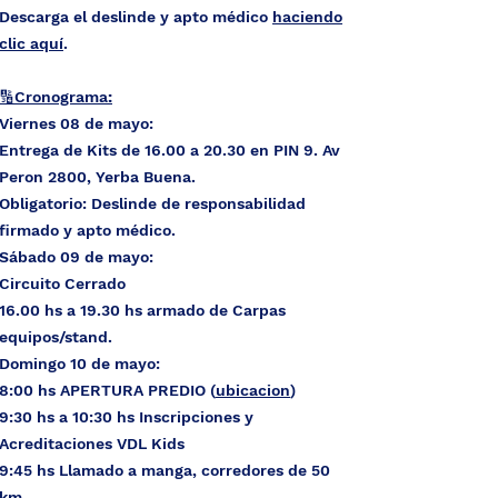
Descarga el deslinde y apto m
é
dico
haciendo
clic aquí
.
🔢
Cronograma
:​
Viernes 08 de mayo:
Entrega de Kits de 16.00 a 20.30 en PIN 9. Av
Peron 2800, Yerba Buena.
Obligatorio: Deslinde de responsabilidad
firmado y apto médico.
Sábado 09 de mayo:​
Circuito Cerrado
16.00 hs a 19.30 hs armado de Carpas
equipos/stand.
Domingo 10 de mayo:​
8:00 hs APERTURA PREDIO (
ubicacion
)
9:30 hs a 10:30 hs Inscripciones y
Acreditaciones VDL Kids
9:45 hs Llamado a manga, corredores de 50
km