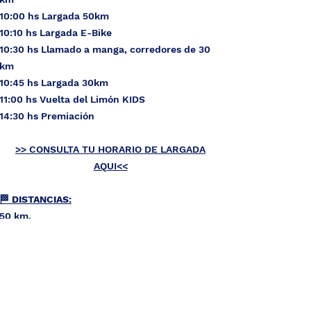
10:00 hs Largada 50km
10:10 hs Largada E-Bike
10:30 hs Llamado a manga, corredores de 30
km
10:45 hs Largada 30km
11:00 hs Vuelta del Limón KIDS
14:30 hs Premiación​
>> CONSULTA TU HORARIO DE LARGADA
AQUI<<
🏁 DISTANCIAS:​
50 km.
35 km.
🏁 MODALIDADES:​
Competitiva 50 km.
Promocional 35 km.