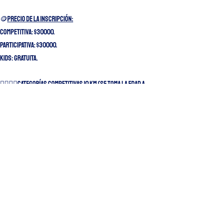
🪙
PRECIO DE LA INSCRIPCIÓN:
Competitiva: $30000.
Participativa: $30000.
KIDS: GRATUITA.
🏃‍♂️🏃‍♀️
CATEGORÍAS COMPETITIVAS 10 KM (se toma la edad a
cumplir en 2026):​​
Juveniles hasta 19 años .
senior hasta 34 años.
Master A 35 a 39 años.
Master B 40 a 44 años.
master c 45 a 49 años.
master d 50 a 54 años.
master e 55 a 59 años.
master f 60 años en adelante.