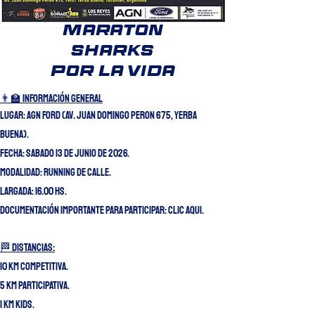
maraton
sharks
por la vida
👨‍🏫 INFORMACIÓN GENERAL
Lugar: AGN FORD (Av. juan domingo peron 675, yerba
buena).
Fecha: sabado 13 de junio de 2026.
Modalidad: running de calle.
Largada: 16.00 Hs.
dOCUMENTACIÓN IMPORTANTE PARA PARTICIPAR: CLIC AQUI.
🏁 DISTANCIAS:​
10 km Competitiva.
5 km Participativa.
1 km kids.